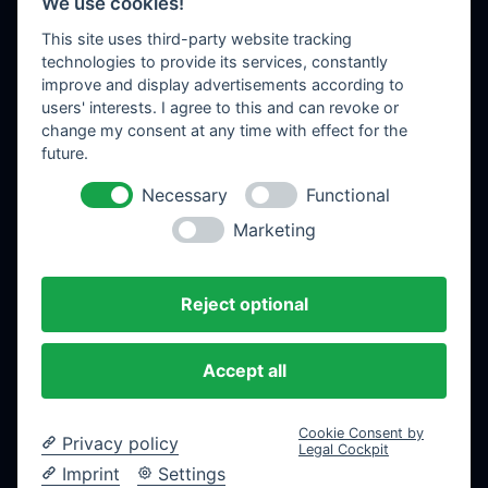
We use cookies!
Über uns
This site uses third-party website tracking
Referenzen
technologies to provide its services, constantly
Kontakt
improve and display advertisements according to
Shop
users' interests. I agree to this and can revoke or
change my consent at any time with effect for the
future.
LEGAL
Necessary
Functional
Impressum
Marketing
Datenschutz
AGB
Cookie-Richtlinie
Reject optional
Barrierefreiheit
Cookie-Einstellungen
Accept all
Cookie Consent by
Privacy policy
Legal Cockpit
Imprint
Settings
© 2026
Match2AD
·
Florian Gierlichs