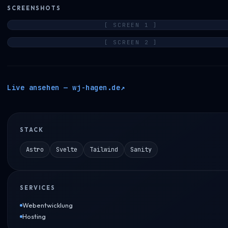
SCREENSHOTS
[ SCREEN
1
]
[ SCREEN
2
]
Live ansehen —
wj-hagen.de
↗
STACK
Astro
Svelte
Tailwind
Sanity
SERVICES
Webentwicklung
Hosting